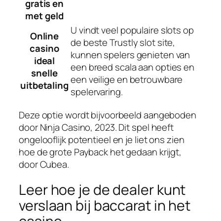
gratis en
met geld
U vindt veel populaire slots op
Online
de beste Trustly slot site,
casino
kunnen spelers genieten van
ideal
een breed scala aan opties en
snelle
een veilige en betrouwbare
uitbetaling
spelervaring.
Deze optie wordt bijvoorbeeld aangeboden
door Ninja Casino, 2023. Dit spel heeft
ongelooflijk potentieel en je liet ons zien
hoe de grote Payback het gedaan krijgt,
door Cubea.
Leer hoe je de dealer kunt
verslaan bij baccarat in het