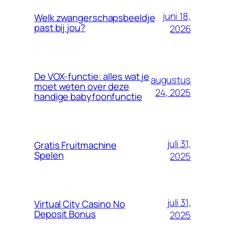
juni 18,
Welk zwangerschapsbeeldje
past bij jou?
2026
De VOX-functie: alles wat je
augustus
moet weten over deze
24, 2025
handige babyfoonfunctie
juli 31,
Gratis Fruitmachine
Spelen
2025
juli 31,
Virtual City Casino No
Deposit Bonus
2025