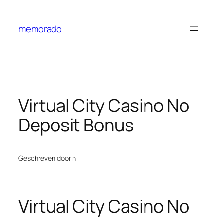
Ga
naar
memorado
de
inhoud
Virtual City Casino No
Deposit Bonus
Geschreven door
in
Virtual City Casino No