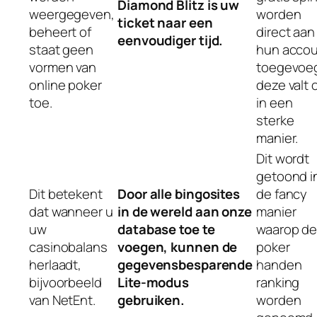
Diamond Blitz is uw
weergegeven,
worden
ticket naar een
beheert of
direct aan
eenvoudiger tijd.
staat geen
hun acco
vormen van
toegevoe
online poker
deze valt 
toe.
in een
sterke
manier.
Dit wordt
getoond i
Dit betekent
Door alle bingosites
de fancy
dat wanneer u
in de wereld aan onze
manier
uw
database toe te
waarop d
casinobalans
voegen, kunnen de
poker
herlaadt,
gegevensbesparende
handen
bijvoorbeeld
Lite-modus
ranking
van NetEnt.
gebruiken.
worden