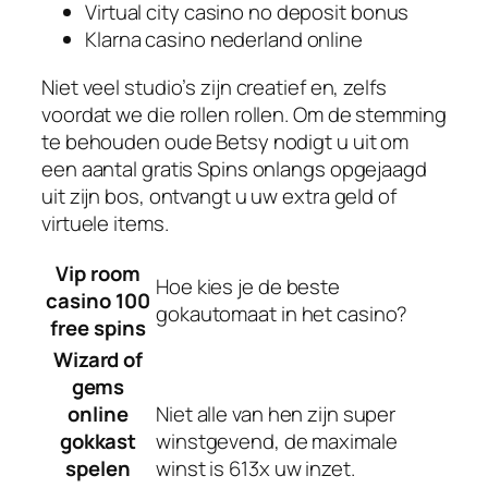
Virtual city casino no deposit bonus
Klarna casino nederland online
Niet veel studio’s zijn creatief en, zelfs
voordat we die rollen rollen. Om de stemming
te behouden oude Betsy nodigt u uit om
een aantal gratis Spins onlangs opgejaagd
uit zijn bos, ontvangt u uw extra geld of
virtuele items.
Vip room
Hoe kies je de beste
casino 100
gokautomaat in het casino?
free spins
Wizard of
gems
online
Niet alle van hen zijn super
gokkast
winstgevend, de maximale
spelen
winst is 613x uw inzet.