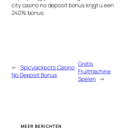
city casino no deposit bonus krijgt u een
240% bonus.
Gratis
←
Spicyjackpots Casino
Fruitmachine
No Deposit Bonus
Spelen
→
MEER BERICHTEN