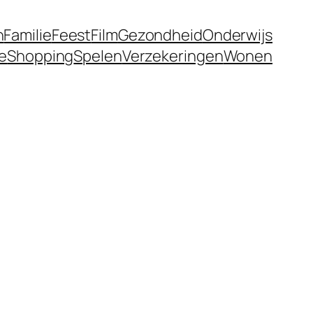
n
Familie
Feest
Film
Gezondheid
Onderwijs
ie
Shopping
Spelen
Verzekeringen
Wonen