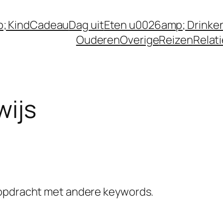
; Kind
Cadeau
Dag uit
Eten u0026amp; Drinke
Ouderen
Overige
Reizen
Relat
ijs
kopdracht met andere keywords.