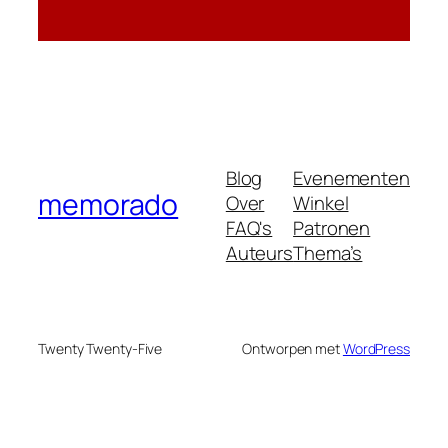
Blog
Evenementen
memorado
Over
Winkel
FAQ's
Patronen
Auteurs
Thema’s
Twenty Twenty-Five
Ontworpen met
WordPress